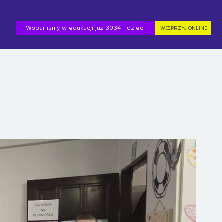
Wsparliśmy w edukacji już 3034+ dzieci
WESPRZYJ ONLINE