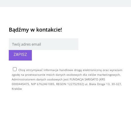
Bądźmy w kontakcie!
Chcę otrzymywać informacje handlowe drogą elektroniczną oraz wyrażam
zgodę na przetwarzanie moich danych osobowych dla celów marketingowych.
Administratorem danych osobowych jest FUNDACJA SARIGATO (KRS
0000445475, NIP 6762461085, REGON 122752932) ul. Biała Droga 13, 30-327,
Kraków
Alternative: