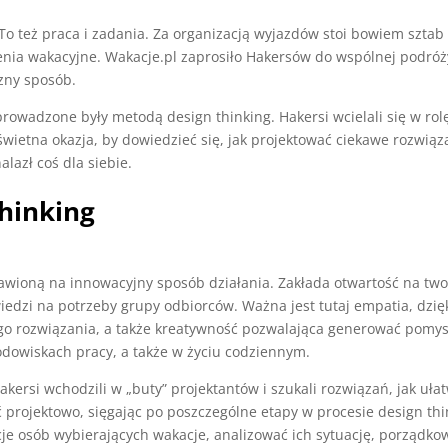
To też praca i zadania. Za organizacją wyjazdów stoi bowiem sztab lu
ia wakacyjne. Wakacje.pl zaprosiło Hakersów do wspólnej podróży 
zny sposób.
rowadzone były metodą design thinking. Hakersi wcielali się w rolę
 świetna okazja, by dowiedzieć się, jak projektować ciekawe rozwiąz
alazł coś dla siebie.
hinking
awioną na innowacyjny sposób działania. Zakłada otwartość na twor
edzi na potrzeby grupy odbiorców. Ważna jest tutaj empatia, dzię
o rozwiązania, a także kreatywność pozwalająca generować pomys
dowiskach pracy, a także w życiu codziennym.
kersi wchodzili w „buty” projektantów i szukali rozwiązań, jak uła
ć projektowo, sięgając po poszczególne etapy w procesie design thi
cje osób wybierających wakacje, analizować ich sytuację, porządkow