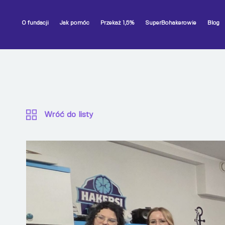
O fundacji
Jak pomóc
Przekaż 1,5%
SuperBohakerowie
Blog
Wróć do listy