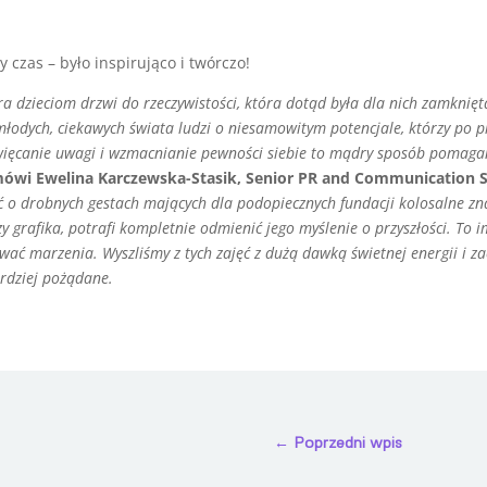
czas – było inspirująco i twórczo!
a dzieciom drzwi do rzeczywistości, która dotąd była dla nich zamknięta 
 młodych, ciekawych świata ludzi o niesamowitym potencjale, którzy po p
święcanie uwagi i wzmacnianie pewności siebie to mądry sposób pomag
ówi Ewelina Karczewska-Stasik, Senior PR and Communication Sp
 o drobnych gestach mających dla podopiecznych fundacji kolosalne zn
zy grafika, potrafi kompletnie odmienić jego myślenie o przyszłości. To
ać marzenia. Wyszliśmy z tych zajęć z dużą dawką świetnej energii i za
rdziej pożądane.
←
Poprzedni wpis