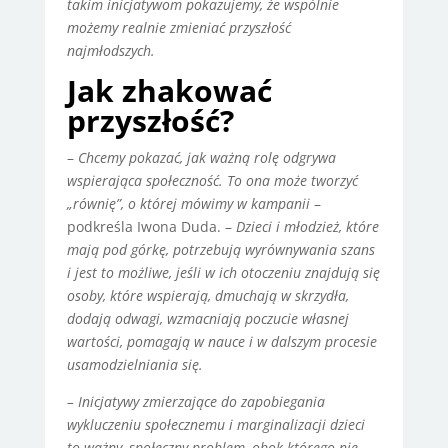
takim inicjatywom pokazujemy, że wspólnie
możemy realnie zmieniać przyszłość
najmłodszych.
Jak zhakować
przyszłość?
–
Chcemy pokazać, jak ważną rolę odgrywa
wspierająca społeczność. To ona może tworzyć
„równię”, o której mówimy w kampanii
–
podkreśla Iwona Duda. –
Dzieci i młodzież, które
mają pod górkę, potrzebują wyrównywania szans
i jest to możliwe, jeśli w ich otoczeniu znajdują się
osoby, które wspierają, dmuchają w skrzydła,
dodają odwagi, wzmacniają poczucie własnej
wartości, pomagają w nauce i w dalszym procesie
usamodzielniania się.
– Inicjatywy zmierzające do zapobiegania
wykluczeniu społecznemu i marginalizacji dzieci
to ważny, społeczny problem, obok którego nie