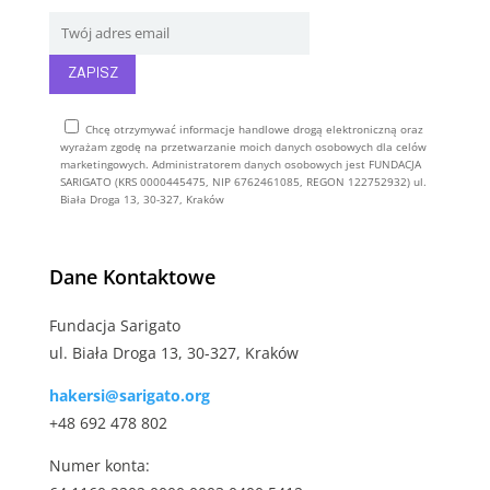
Chcę otrzymywać informacje handlowe drogą elektroniczną oraz
wyrażam zgodę na przetwarzanie moich danych osobowych dla celów
marketingowych. Administratorem danych osobowych jest FUNDACJA
SARIGATO (KRS 0000445475, NIP 6762461085, REGON 122752932) ul.
Biała Droga 13, 30-327, Kraków
Alternative:
Dane Kontaktowe
Fundacja Sarigato
ul. Biała Droga 13, 30-327, Kraków
hakersi@sarigato.org
+48 692 478 802
Numer konta: