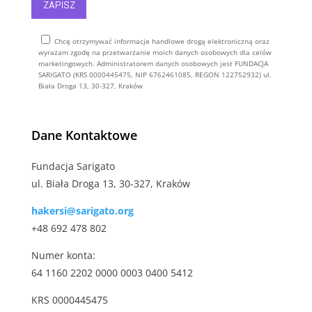
Chcę otrzymywać informacje handlowe drogą elektroniczną oraz
wyrażam zgodę na przetwarzanie moich danych osobowych dla celów
marketingowych. Administratorem danych osobowych jest FUNDACJA
SARIGATO (KRS 0000445475, NIP 6762461085, REGON 122752932) ul.
Biała Droga 13, 30-327, Kraków
Alternative:
Dane Kontaktowe
Fundacja Sarigato
ul. Biała Droga 13, 30-327, Kraków
hakersi@sarigato.org
+48 692 478 802
Numer konta:
64 1160 2202 0000 0003 0400 5412
KRS 0000445475