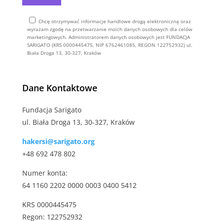
Chcę otrzymywać informacje handlowe drogą elektroniczną oraz
wyrażam zgodę na przetwarzanie moich danych osobowych dla celów
marketingowych. Administratorem danych osobowych jest FUNDACJA
SARIGATO (KRS 0000445475, NIP 6762461085, REGON 122752932) ul.
Biała Droga 13, 30-327, Kraków
Alternative:
Dane Kontaktowe
Fundacja Sarigato
ul. Biała Droga 13, 30-327, Kraków
hakersi@sarigato.org
+48 692 478 802
Numer konta:
64 1160 2202 0000 0003 0400 5412
KRS 0000445475
Regon: 122752932