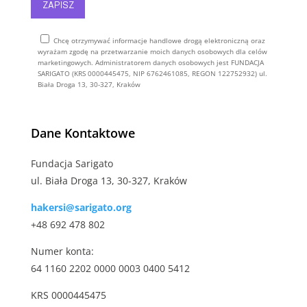
Chcę otrzymywać informacje handlowe drogą elektroniczną oraz
wyrażam zgodę na przetwarzanie moich danych osobowych dla celów
marketingowych. Administratorem danych osobowych jest FUNDACJA
SARIGATO (KRS 0000445475, NIP 6762461085, REGON 122752932) ul.
Biała Droga 13, 30-327, Kraków
Alternative:
Dane Kontaktowe
Fundacja Sarigato
ul. Biała Droga 13, 30-327, Kraków
hakersi@sarigato.org
+48 692 478 802
Numer konta:
64 1160 2202 0000 0003 0400 5412
KRS 0000445475