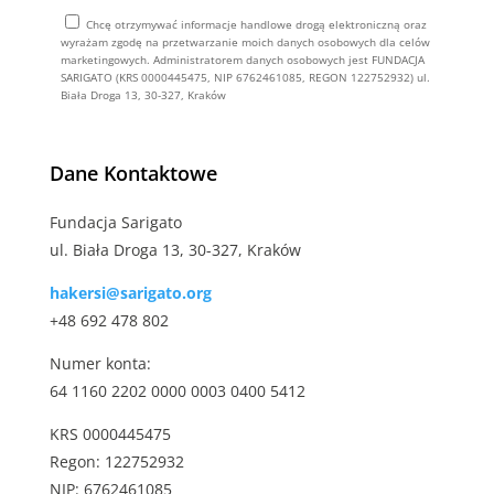
Chcę otrzymywać informacje handlowe drogą elektroniczną oraz
wyrażam zgodę na przetwarzanie moich danych osobowych dla celów
marketingowych. Administratorem danych osobowych jest FUNDACJA
SARIGATO (KRS 0000445475, NIP 6762461085, REGON 122752932) ul.
Biała Droga 13, 30-327, Kraków
Alternative:
Dane Kontaktowe
Fundacja Sarigato
ul. Biała Droga 13, 30-327, Kraków
hakersi@sarigato.org
+48 692 478 802
Numer konta:
64 1160 2202 0000 0003 0400 5412
KRS 0000445475
Regon: 122752932
NIP: 6762461085