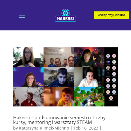
Wesprzyj online
Hakersi – podsumowanie semestru: liczby,
kursy, mentoring i warsztaty STEAM
by
Katarzyna Klimek-Michno
|
Feb 16, 2023
|