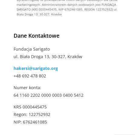
marketingowych. Administratorem danych osobowych jest FUNDACJA
SARIGATO (KRS 0000445475, NIP 6762461085, REGON 122752932) ul.
Biała Droga 13, 30-327, Kraków
Alternative:
Dane Kontaktowe
Fundacja Sarigato
ul. Biała Droga 13, 30-327, Kraków
hakersi@sarigato.org
+48 692 478 802
Numer konta:
64 1160 2202 0000 0003 0400 5412
KRS 0000445475
Regon: 122752932
NIP: 6762461085