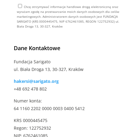
Chcę otrzymywać informacje handlowe drogą elektroniczną oraz
wyrażam zgodę na przetwarzanie moich danych osobowych dla celów
marketingowych. Administratorem danych osobowych jest FUNDACJA
SARIGATO (KRS 0000445475, NIP 6762461085, REGON 122752932) ul.
Biała Droga 13, 30-327, Kraków
Alternative:
Dane Kontaktowe
Fundacja Sarigato
ul. Biała Droga 13, 30-327, Kraków
hakersi@sarigato.org
+48 692 478 802
Numer konta:
64 1160 2202 0000 0003 0400 5412
KRS 0000445475
Regon: 122752932
NIP: 6762461085