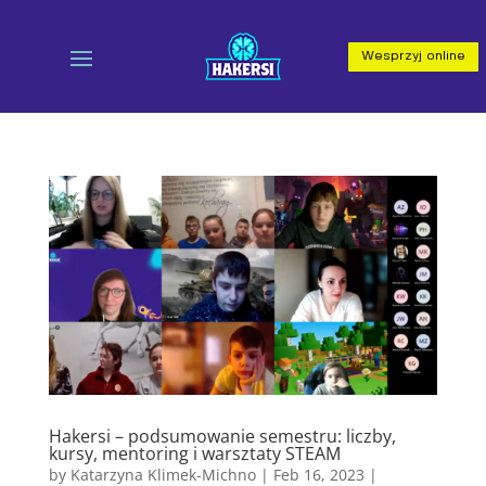
Wesprzyj online
Hakersi – podsumowanie semestru: liczby,
kursy, mentoring i warsztaty STEAM
by
Katarzyna Klimek-Michno
|
Feb 16, 2023
|