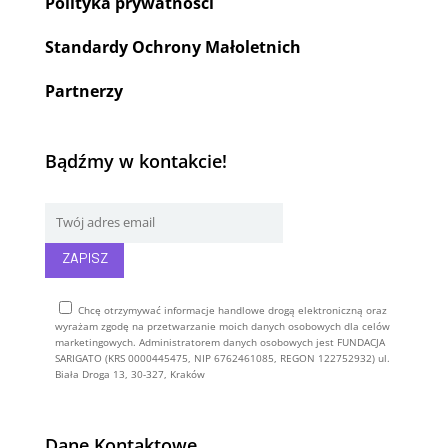
Polityka prywatności
Standardy Ochrony Małoletnich
Partnerzy
Bądźmy w kontakcie!
Chcę otrzymywać informacje handlowe drogą elektroniczną oraz
wyrażam zgodę na przetwarzanie moich danych osobowych dla celów
marketingowych. Administratorem danych osobowych jest FUNDACJA
SARIGATO (KRS 0000445475, NIP 6762461085, REGON 122752932) ul.
Biała Droga 13, 30-327, Kraków
Alternative:
Dane Kontaktowe