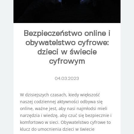
Bezpieczeństwo online i
obywatelstwo cyfrowe:
dzieci w świecie
cyfrowym
04.03.2023
W dzisiejszych czasach, kiedy większość
naszej codziennej aktywności odbywa się
online, ważne jest, aby nasi najmłodsi mieli
narzędzia i wiedzę, aby czuć się bezpiecznie i
komfortowo w sieci. Obywatelstwo cyfrowe to
klucz do umocnienia dzieci w świecie