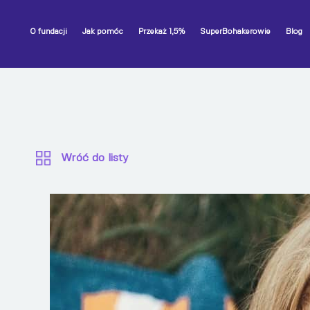
O fundacji
Jak pomóc
Przekaż 1,5%
SuperBohakerowie
Blog
Wróć do listy