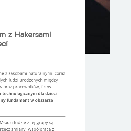
em z Hakersami
eci
ne z zasobami naturalnymi, coraz
odych ludzi urodzonych między
ów oraz pracowników, firmy
m technologicznym dla dzieci
idny fundament w obszarze
łodzi ludzie z tej grupy są
 rzecz zmiany. Współpraca z