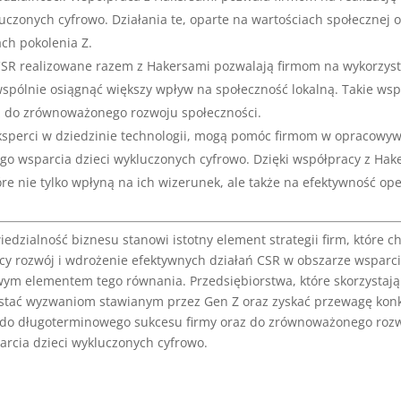
luczonych cyfrowo. Działania te, oparte na wartościach społecznej
ch pokolenia Z.
 CSR realizowane razem z Hakersami pozwalają firmom na wykorzys
wspólnie osiągnąć większy wpływ na społeczność lokalną. Takie ws
z do zrównoważonego rozwoju społeczności.
eksperci w dziedzinie technologii, mogą pomóc firmom w opracowy
nego wsparcia dzieci wykluczonych cyfrowo. Dzięki współpracy z H
re nie tylko wpłyną na ich wizerunek, ale także na efektywność ope
zialność biznesu stanowi istotny element strategii firm, które c
ący rozwój i wdrożenie efektywnych działań CSR w obszarze wsparci
ym elementem tego równania. Przedsiębiorstwa, które skorzystają 
ostać wyzwaniom stawianym przez Gen Z oraz zyskać przewagę kon
 do długoterminowego sukcesu firmy oraz do zrównoważonego rozwo
rcia dzieci wykluczonych cyfrowo.