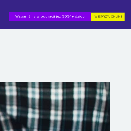
Wsparliśmy w edukacji już 3034+ dzieci
WESPRZYJ ONLINE