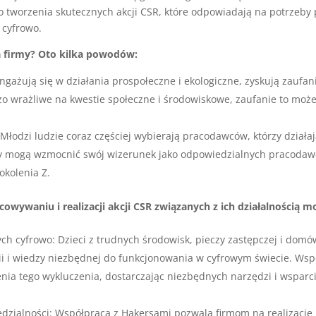
 tworzenia skutecznych akcji CSR, które odpowiadają na potrzeby 
cyfrowo.
la firmy? Oto kilka powodów:
angażują się w działania prospołeczne i ekologiczne, zyskują zaufa
zo wrażliwe na kwestie społeczne i środowiskowe, zaufanie to moż
: Młodzi ludzie coraz częściej wybierają pracodawców, którzy dział
my mogą wzmocnić swój wizerunek jako odpowiedzialnych pracodaw
kolenia Z.
wywaniu i realizacji akcji CSR związanych z ich działalnością 
ch cyfrowo: Dzieci z trudnych środowisk, pieczy zastępczej i domó
ii i wiedzy niezbędnej do funkcjonowania w cyfrowym świecie. Wsp
nia tego wykluczenia, dostarczając niezbędnych narzędzi i wsparc
zialności: Współpraca z Hakersami pozwala firmom na realizację 