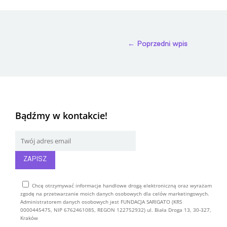
←
Poprzedni wpis
Bądźmy w kontakcie!
Chcę otrzymywać informacje handlowe drogą elektroniczną oraz wyrażam
zgodę na przetwarzanie moich danych osobowych dla celów marketingowych.
Administratorem danych osobowych jest FUNDACJA SARIGATO (KRS
0000445475, NIP 6762461085, REGON 122752932) ul. Biała Droga 13, 30-327,
Kraków