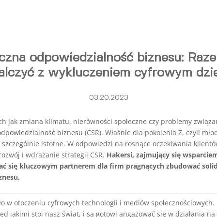
czna odpowiedzialność biznesu: Raz
alczyć z wykluczeniem cyfrowym dzi
03.20.2023
ch jak zmiana klimatu, nierówności społeczne czy problemy związa
dpowiedzialność biznesu (CSR). Właśnie dla pokolenia Z, czyli mł
ą szczególnie istotne. W odpowiedzi na rosnące oczekiwania klient
rozwój i wdrażanie strategii CSR.
Hakersi, zajmujący się wsparcie
ać się kluczowym partnerem dla firm pragnących zbudować sol
znesu.
ało w otoczeniu cyfrowych technologii i mediów społecznościowych. M
 jakimi stoi nasz świat, i są gotowi angażować się w działania na