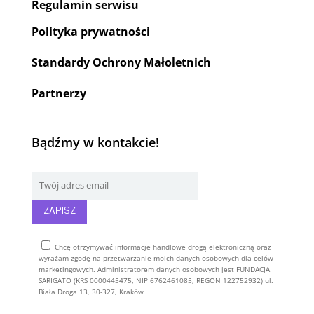
Regulamin serwisu
Polityka prywatności
Standardy Ochrony Małoletnich
Partnerzy
Bądźmy w kontakcie!
Chcę otrzymywać informacje handlowe drogą elektroniczną oraz
wyrażam zgodę na przetwarzanie moich danych osobowych dla celów
marketingowych. Administratorem danych osobowych jest FUNDACJA
SARIGATO (KRS 0000445475, NIP 6762461085, REGON 122752932) ul.
Biała Droga 13, 30-327, Kraków
Alternative: