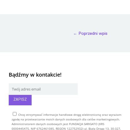
←
Poprzedni wpis
Bądźmy w kontakcie!
Chcę otrzymywać informacje handlowe drogą elektroniczną oraz wyrażam
zgodę na przetwarzanie moich danych osobowych dla celów marketingowych.
Administratorem danych osobowych jest FUNDACJA SARIGATO (KRS
0000445475, NIP 6762461085, REGON 122752932) ul. Biała Droga 13, 30-327,