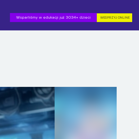
Wsparliśmy w edukacji już 3034+ dzieci
WESPRZYJ ONLINE