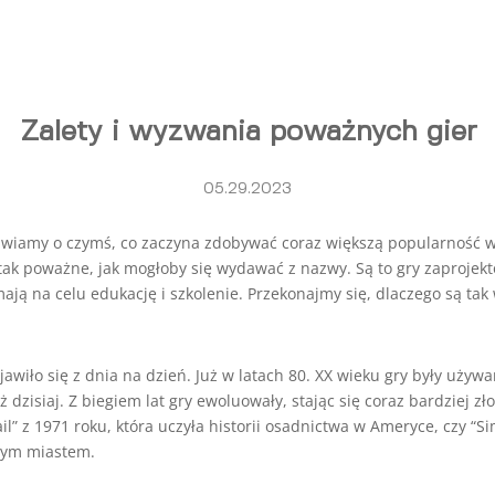
Zalety i wyzwania poważnych gier
05.29.2023
awiamy o czymś, co zaczyna zdobywać coraz większą popularność w
e tak poważne, jak mogłoby się wydawać z nazwy. Są to gry zaproje
ją na celu edukację i szkolenie. Przekonajmy się, dlaczego są tak
jawiło się z dnia na dzień. Już w latach 80. XX wieku gry były używa
zisiaj. Z biegiem lat gry ewoluowały, stając się coraz bardziej zł
l” z 1971 roku, która uczyła historii osadnictwa w Ameryce, czy “Si
nym miastem.