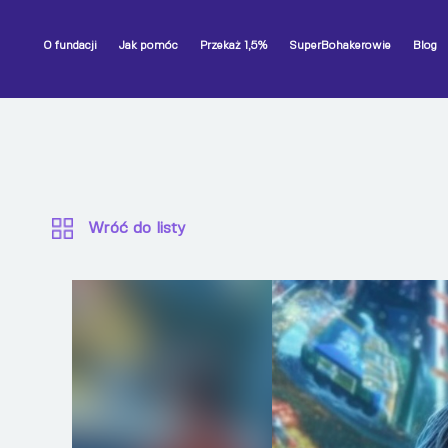
O fundacji
Jak pomóc
Przekaż 1,5%
SuperBohakerowie
Blog
Wróć do listy