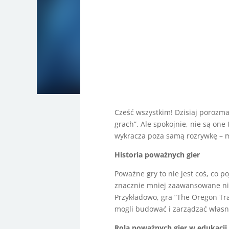
Cześć wszystkim! Dzisiaj porozm
grach”. Ale spokojnie, nie są on
wykracza poza samą rozrywkę – ma
Historia poważnych gier
Poważne gry to nie jest coś, co po
znacznie mniej zaawansowane niż d
Przykładowo, gra “The Oregon Trai
mogli budować i zarządzać włas
Rola poważnych gier w edukacji