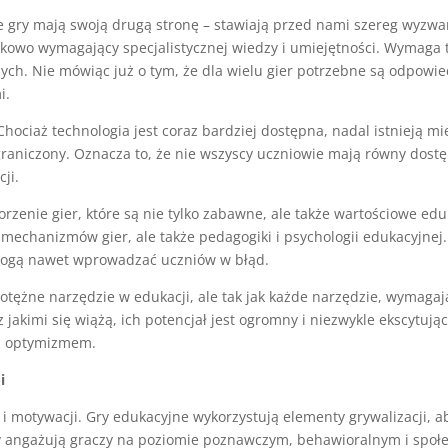
 gry mają swoją drugą stronę – stawiają przed nami szereg wyzwań
tkowo wymagający specjalistycznej wiedzy i umiejętności. Wymaga to
nych. Nie mówiąc już o tym, że dla wielu gier potrzebne są odpowi
i.
hociaż technologia jest coraz bardziej dostępna, nadal istnieją mi
graniczony. Oznacza to, że nie wszyscy uczniowie mają równy dost
ji.
rzenie gier, które są nie tylko zabawne, ale także wartościowe edu
mechanizmów gier, ale także pedagogiki i psychologii edukacyjnej.
 mogą nawet wprowadzać uczniów w błąd.
tężne narzędzie w edukacji, ale tak jak każde narzędzie, wymaga
jakimi się wiążą, ich potencjał jest ogromny i niezwykle ekscytują
 z optymizmem.
i
i motywacji. Gry edukacyjne wykorzystują elementy grywalizacji, a
y angażują graczy na poziomie poznawczym, behawioralnym i społ