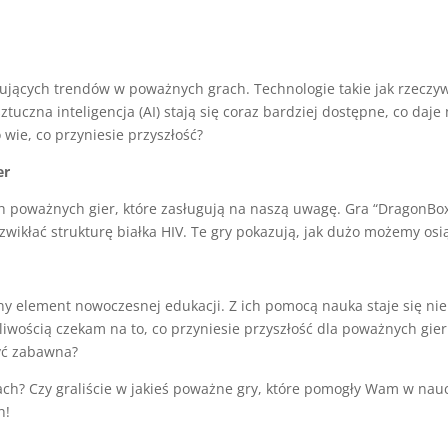
ujących trendów w poważnych grach. Technologie takie jak rzeczywi
ztuczna inteligencja (AI) stają się coraz bardziej dostępne, co daje
 wie, co przyniesie przyszłość?
er
h poważnych gier, które zasługują na naszą uwagę. Gra “DragonBox”
wikłać strukturę białka HIV. Te gry pokazują, jak dużo możemy osi
y element nowoczesnej edukacji. Z ich pomocą nauka staje się nie 
liwością czekam na to, co przyniesie przyszłość dla poważnych gier
yć zabawna?
ch? Czy graliście w jakieś poważne gry, które pomogły Wam w nauc
h!