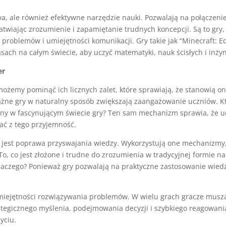
wa, ale również efektywne narzędzie nauki. Pozwalają na połączenie
wiając zrozumienie i zapamiętanie trudnych koncepcji. Są to gry, k
a problemów i umiejętności komunikacji. Gry takie jak “Minecraft: E
ach na całym świecie, aby uczyć matematyki, nauk ścisłych i inżyni
er
ożemy pominąć ich licznych zalet, które sprawiają, że stanowią o
ażne gry w naturalny sposób zwiększają zaangażowanie uczniów. Kt
ny w fascynującym świecie gry? Ten sam mechanizm sprawia, że u
ać z tego przyjemność.
jest poprawa przyswajania wiedzy. Wykorzystują one mechanizmy,
To, co jest złożone i trudne do zrozumienia w tradycyjnej formie n
Dlaczego? Ponieważ gry pozwalają na praktyczne zastosowanie wiedz
miejętności rozwiązywania problemów. W wielu grach gracze muszą
tegicznego myślenia, podejmowania decyzji i szybkiego reagowania
życiu.