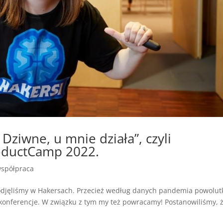
Dziwne, u mnie działa”, czyli
oductCamp 2022.
spółpraca
 podjęliśmy w Hakersach. Przecież według danych pandemia powolut
i konferencje. W związku z tym my też powracamy! Postanowiliśmy, 