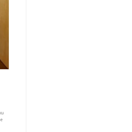
ku
że