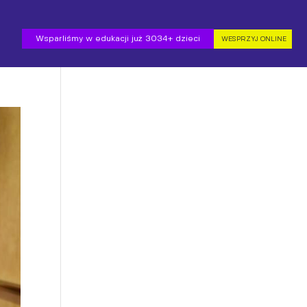
Wsparliśmy w edukacji już 3034+ dzieci
WESPRZYJ ONLINE