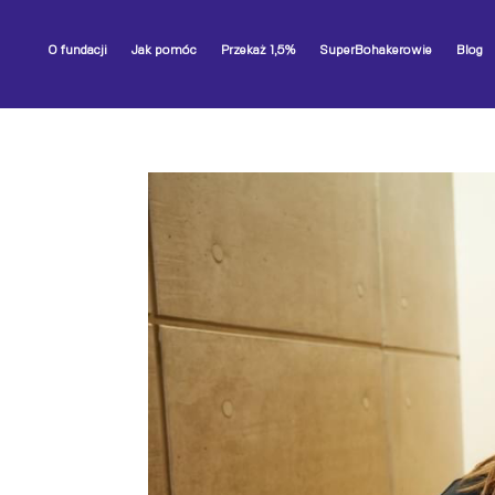
O fundacji
Jak pomóc
Przekaż 1,5%
SuperBohakerowie
Blog