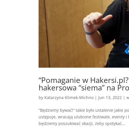
“Pomaganie w Hakersi.pl? 
hakersowa “siema” na Pr
by
Katarzyna Klimek-Michno
|
Jun 13, 2022
|
w
“Będziemy bywać!” takie było ustalenie jakie
ustępuje, wracają ulubione festiwale, eventy 
będziemy poszukiwać okazji, żeby spotykać...