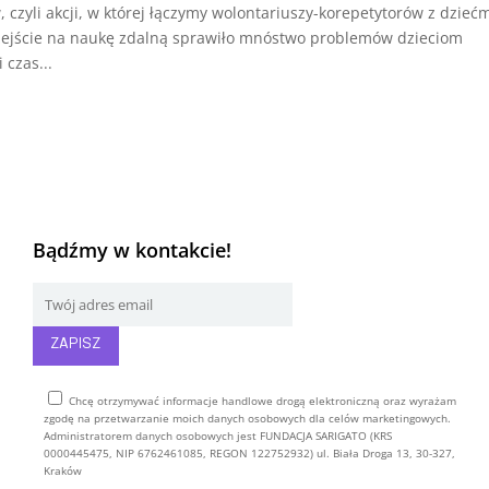
czyli akcji, w której łączymy wolontariuszy-korepetytorów z dzieć
rzejście na naukę zdalną sprawiło mnóstwo problemów dzieciom
 czas...
Bądźmy w kontakcie!
Chcę otrzymywać informacje handlowe drogą elektroniczną oraz wyrażam
zgodę na przetwarzanie moich danych osobowych dla celów marketingowych.
Administratorem danych osobowych jest FUNDACJA SARIGATO (KRS
0000445475, NIP 6762461085, REGON 122752932) ul. Biała Droga 13, 30-327,
Kraków